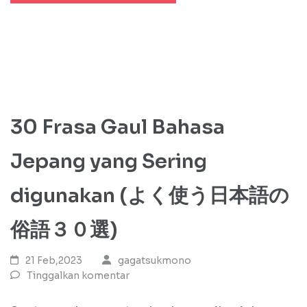
30 Frasa Gaul Bahasa
Jepang yang Sering
digunakan (よく使う日本語の
俗語３０選)
21 Feb,2023
gagatsukmono
Tinggalkan komentar