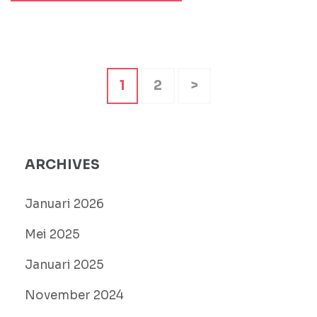
Paginasi
Halaman
Halaman
1
2
>
pos
ARCHIVES
Januari 2026
Mei 2025
Januari 2025
November 2024