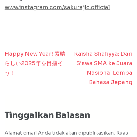
www.instagram.com/sakurajlc.official
Happy New Year! 素晴
Raisha Shafiyya: Dari
Navigasi
らしい2025年を目指そ
Siswa SMA ke Juara
pos
う！
Nasional Lomba
Bahasa Jepang
Tinggalkan Balasan
Alamat email Anda tidak akan dipublikasikan.
Ruas