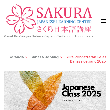
Lompat
ke
konten
(Tekan
Enter)
Pusat Bimbingan Bahasa Jepang Terfavorit di Indonesia
Beranda
>
Bahasa Jepang
>
Buka Pendaftaran Kelas
Bahasa Jepang 2025