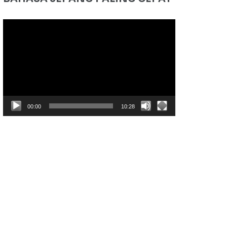
Pemutar
Video
00:00
10:28