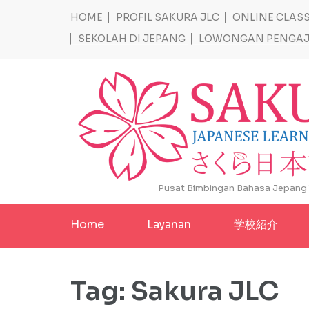
Lompat
HOME
PROFIL SAKURA JLC
ONLINE CLA
ke
SEKOLAH DI JEPANG
LOWONGAN PENGA
konten
(Tekan
Enter)
Pusat Bimbingan Bahasa Jepang T
Home
Layanan
学校紹介
Tag:
Sakura JLC