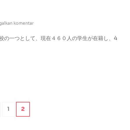
galkan komentar
校の一つとして、現在４６０人の学生が在籍し、4
Halaman
Halaman
1
2