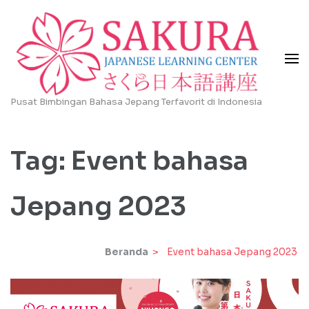
Lompat
ke
konten
(Tekan
Enter)
Pusat Bimbingan Bahasa Jepang Terfavorit di Indonesia
Tag:
Event bahasa
Jepang 2023
Beranda
>
Event bahasa Jepang 2023