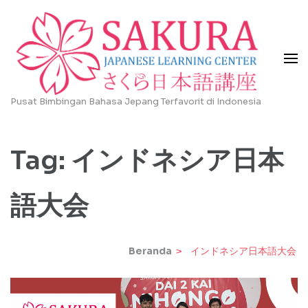
Lompat
ke
konten
(Tekan
Enter)
Pusat Bimbingan Bahasa Jepang Terfavorit di Indonesia
Tag:
インドネシア日本
語大会
Beranda
>
インドネシア日本語大会